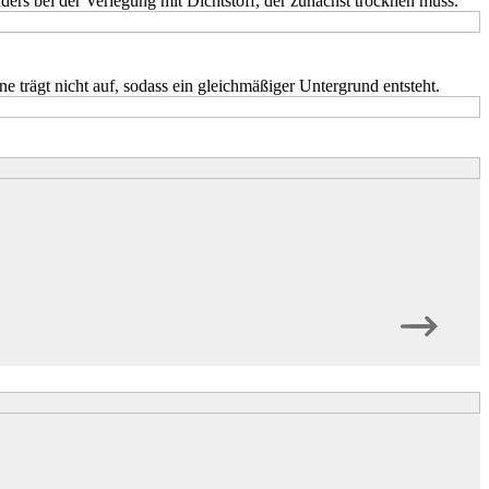
anders bei der Verlegung mit Dichtstoff, der zunächst trocknen muss.
e trägt nicht auf, sodass ein gleichmäßiger Untergrund entsteht.