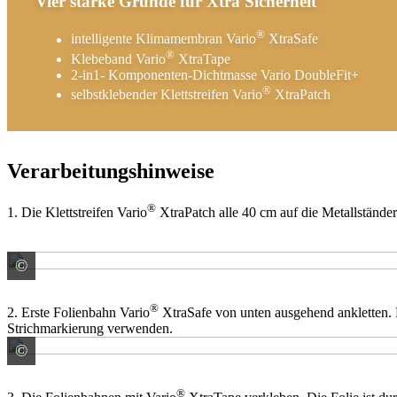
Vier starke Gründe für Xtra Sicherheit
®
intelligente Klimamembran Vario
XtraSafe
®
Klebeband Vario
XtraTape
2-in1- Komponenten-Dichtmasse Vario DoubleFit+
®
selbstklebender Klettstreifen Vario
XtraPatch
Verarbeitungshinweise
®
1. Die Klettstreifen Vario
XtraPatch alle 40 cm auf die Metallständer 
©
SAINT-GOBAIN ISOVER G+H AG
®
2. Erste Folienbahn Vario
XtraSafe von unten ausgehend ankletten. 
Strichmarkierung verwenden.
©
SAINT-GOBAIN ISOVER G+H AG
®