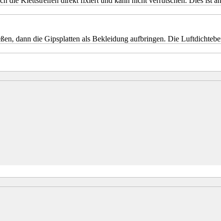
h die Klettstreifen direkt fixiert und kann nicht verrutschen. Dies ist 
ßen, dann die Gipsplatten als Bekleidung aufbringen. Die Luftdichteben