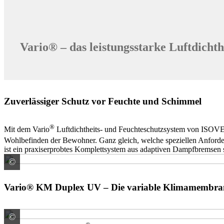
Vario® – das leistungsstarke Luftdicht
Zuverlässiger Schutz vor Feuchte und Schimmel
®
Mit dem Vario
Luftdichtheits- und Feuchteschutzsystem von ISOVER
Wohlbefinden der Bewohner. Ganz gleich, welche speziellen Anforderu
ist ein praxiserprobtes Komplettsystem aus adaptiven Dampfbremsen
©
SAINT-GOBAIN ISOVER G+H AG
Vario® KM Duplex UV – Die variable Klimamembran
©
SAINT-GOBAIN ISOVER G+H AG