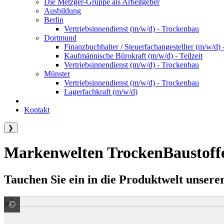
Die Metzger-Gruppe als Arbeitgeber
Ausbildung
Berlin
Vertriebsinnendienst (m/w/d) - Trockenbau
Dortmund
Finanzbuchhalter / Steuerfachangestellter (m/w/d) -
Kaufmännische Bürokraft (m/w/d) - Teilzeit
Vertriebsinnendienst (m/w/d) - Trockenbau
Münster
Vertriebsinnendienst (m/w/d) - Trockenbau
Lagerfachkraft (m/w/d)
Kontakt
❯
Markenwelten TrockenBaustoff
Tauchen Sie ein in die Produktwelt unserer
©
SAINT-GOBAIN ISOVER G+H AG