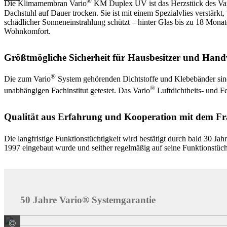
®
Die Klimamembran Vario
KM Duplex UV ist das Herzstück des Va
Dachstuhl auf Dauer trocken. Sie ist mit einem Spezialvlies verstärk
schädlicher Sonneneinstrahlung schützt – hinter Glas bis zu 18 Monate
Wohnkomfort.
Größtmögliche Sicherheit für Hausbesitzer und Han
®
Die zum Vario
System gehörenden Dichtstoffe und Klebebänder sind 
®
unabhängigen Fachinstitut getestet. Das Vario
Luftdichtheits- und F
Qualität aus Erfahrung und Kooperation mit dem Fra
Die langfristige Funktionstüchtigkeit wird bestätigt durch bald 30 J
1997 eingebaut wurde und seither regelmäßig auf seine Funktionstücht
50 Jahre Vario® Systemgarantie
©
SAINT-GOBAIN ISOVER G+H AG