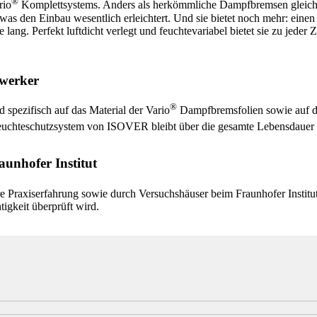
®
rio
Komplettsystems. Anders als herkömmliche Dampfbremsen gleicht
t, was den Einbau wesentlich erleichtert. Und sie bietet noch mehr: ein
 lang. Perfekt luftdicht verlegt und feuchtevariabel bietet sie zu jede
dwerker
®
spezifisch auf das Material der Vario
Dampfbremsfolien sowie auf d
euchteschutzsystem von ISOVER bleibt über die gesamte Lebensdauer 
unhofer Institut
ahre Praxiserfahrung sowie durch Versuchshäuser beim Fraunhofer Instit
igkeit überprüft wird.