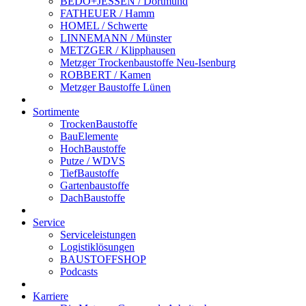
BEDO+JESSEN / Dortmund
FATHEUER / Hamm
HOMEL / Schwerte
LINNEMANN / Münster
METZGER / Klipphausen
Metzger Trockenbaustoffe Neu-Isenburg
ROBBERT / Kamen
Metzger Baustoffe Lünen
Sortimente
TrockenBaustoffe
BauElemente
HochBaustoffe
Putze / WDVS
TiefBaustoffe
Gartenbaustoffe
DachBaustoffe
Service
Serviceleistungen
Logistiklösungen
BAUSTOFFSHOP
Podcasts
Karriere