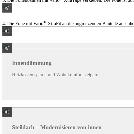
3. Die Folienbahnen mit Vario
XtraTape verkleben. Die Folie ist durc
©
SAINT-GOBAIN ISOVER G+H AG
®
4. Die Folie mit Vario
XtraFit an die angrenzenden Bauteile anschlie
©
SAINT-GOBAIN ISOVER G+H AG
©
SAINT-GOBAIN ISOVER G+H AG
Innendämmung
Heizkosten sparen und Wohnkomfort steigern
©
SAINT-GOBAIN ISOVER G+H AG
Steildach – Modernisieren von innen