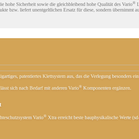
®
ie hohe Sicherheit sowie die gleichbleibend hohe Qualität des Vario
L
kte bzw. liefert unentgeltlichen Ersatz für diese, sondern übernimmt
igartiges, patentiertes Klettsystem aus, das die Verlegung besonders ei
®
ässt sich nach Bedarf mit anderen Vario
Komponenten ergänzen.
t
®
chteschutzsystem Vario
Xtra erreicht beste bauphysikalische Werte (s