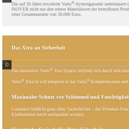
®
Die auf 50 Jahre erweiterte Vario
-Systemgarantie untermauert d
ISOVER nicht nur den reinen Materialwert der betroffenen Produ
einer Gesamtsumme von 30.000 Euro.
Das Xtra an Sicherheit
©
SAINT-GOBAIN ISOVER G+H AG
®
Das innovative Vario
Xtra System zeichnet sich durch sein einz
®
®
Vario
Xtra ist voll integriert in das Vario
Komplettsystem und l
Maximaler Schutz vor Schimmel und Feuchtigkei
Garantiert luftdicht ganz ohne Tackerlöcher – das Premium-Feu
Klettfunktion leicht nachjustiert werden.