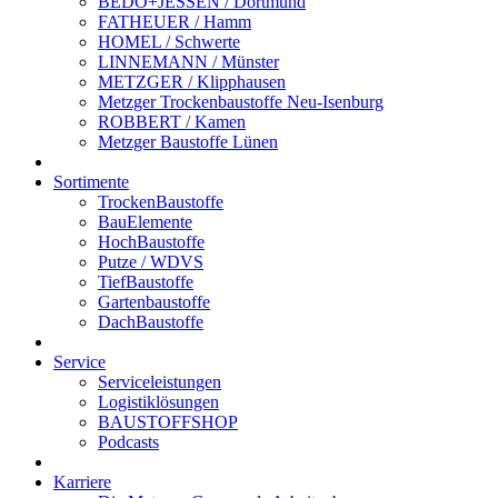
BEDO+JESSEN / Dortmund
FATHEUER / Hamm
HOMEL / Schwerte
LINNEMANN / Münster
METZGER / Klipphausen
Metzger Trockenbaustoffe Neu-Isenburg
ROBBERT / Kamen
Metzger Baustoffe Lünen
Sortimente
TrockenBaustoffe
BauElemente
HochBaustoffe
Putze / WDVS
TiefBaustoffe
Gartenbaustoffe
DachBaustoffe
Service
Serviceleistungen
Logistiklösungen
BAUSTOFFSHOP
Podcasts
Karriere