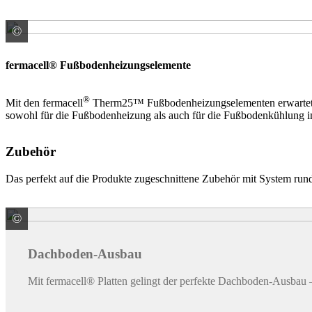
©
James Hardie Europe GmbH
fermacell® Fußbodenheizungselemente
®
Mit den fermacell
Therm25™ Fußbodenheizungselementen erwartet Sie 
sowohl für die Fußbodenheizung als auch für die Fußbodenkühlung im
Zubehör
Das perfekt auf die Produkte zugeschnittene Zubehör mit System run
©
James Hardie Europe GmbH
Dachboden-Ausbau
Mit fermacell® Platten gelingt der perfekte Dachboden-Ausbau