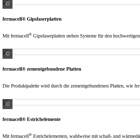
©
James Hardie Europe GmbH
fermacell® Gipsfaserplatten
®
Mit fermacell
Gipsfaserplatten stehen Systeme für den hochwertig
©
James Hardie Europe GmbH
fermacell® zementgebundene Platten
Die Produktpalette wird durch die zementgebundenen Platten, wie fe
©
James Hardie Europe GmbH
fermacell® Estrichelemente
®
Mit fermacell
Estrichelementen, wahlweise mit schall- und wärmedäm