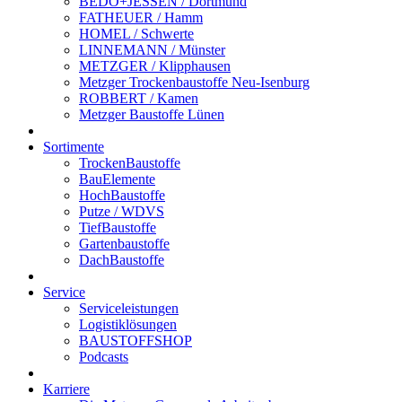
BEDO+JESSEN / Dortmund
FATHEUER / Hamm
HOMEL / Schwerte
LINNEMANN / Münster
METZGER / Klipphausen
Metzger Trockenbaustoffe Neu-Isenburg
ROBBERT / Kamen
Metzger Baustoffe Lünen
Sortimente
TrockenBaustoffe
BauElemente
HochBaustoffe
Putze / WDVS
TiefBaustoffe
Gartenbaustoffe
DachBaustoffe
Service
Serviceleistungen
Logistiklösungen
BAUSTOFFSHOP
Podcasts
Karriere