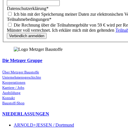
Datenschutzerklärung
*
Ich bin mit der Speicherung meiner Daten zur elektronischen V
Teilnahmebedingungen
*
Die Rechnung über die Teilnahmegebühr von 59 € wird per Rechnung an die angegebene E-Mail-Adresse übermittelt. Der Betrag wird bei einem Kauf von Promat-Produkten bei LINNEMANN in
Münster voll verrechnet. Ich erkläre mich mit den geltenden
Teiln
Die Metzger Gruppe
Über Metzger Baustoffe
Unternehmensgeschichte
Kooperationen
Karriere / Jobs
Ausbildung
Kontakt
Baustoff-Shop
NIEDERLASSUNGEN
ARNOLD+JESSEN / Dortmund