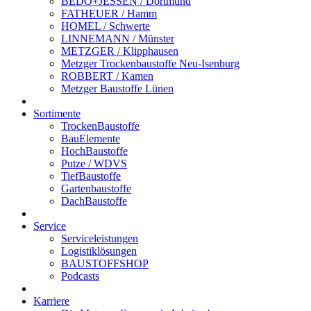
BEDO+JESSEN / Dortmund
FATHEUER / Hamm
HOMEL / Schwerte
LINNEMANN / Münster
METZGER / Klipphausen
Metzger Trockenbaustoffe Neu-Isenburg
ROBBERT / Kamen
Metzger Baustoffe Lünen
Sortimente
TrockenBaustoffe
BauElemente
HochBaustoffe
Putze / WDVS
TiefBaustoffe
Gartenbaustoffe
DachBaustoffe
Service
Serviceleistungen
Logistiklösungen
BAUSTOFFSHOP
Podcasts
Karriere