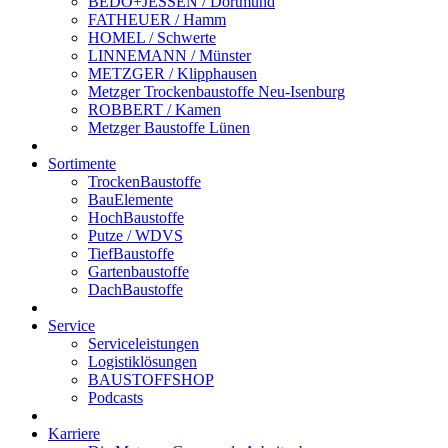
BEDO+JESSEN / Dortmund
FATHEUER / Hamm
HOMEL / Schwerte
LINNEMANN / Münster
METZGER / Klipphausen
Metzger Trockenbaustoffe Neu-Isenburg
ROBBERT / Kamen
Metzger Baustoffe Lünen
Sortimente
TrockenBaustoffe
BauElemente
HochBaustoffe
Putze / WDVS
TiefBaustoffe
Gartenbaustoffe
DachBaustoffe
Service
Serviceleistungen
Logistiklösungen
BAUSTOFFSHOP
Podcasts
Karriere