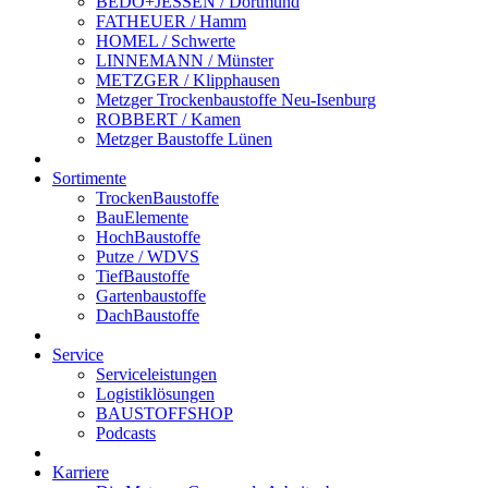
BEDO+JESSEN / Dortmund
FATHEUER / Hamm
HOMEL / Schwerte
LINNEMANN / Münster
METZGER / Klipphausen
Metzger Trockenbaustoffe Neu-Isenburg
ROBBERT / Kamen
Metzger Baustoffe Lünen
Sortimente
TrockenBaustoffe
BauElemente
HochBaustoffe
Putze / WDVS
TiefBaustoffe
Gartenbaustoffe
DachBaustoffe
Service
Serviceleistungen
Logistiklösungen
BAUSTOFFSHOP
Podcasts
Karriere