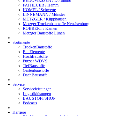
BEDO+JESSEN / Dortmund
FATHEUER / Hamm
HOMEL / Schwerte
LINNEMANN / Münster
METZGER / Klipphausen
Metzger Trockenbaustoffe Neu-Isenburg
ROBBERT / Kamen
Metzger Baustoffe Lünen
Sortimente
TrockenBaustoffe
BauElemente
HochBaustoffe
Putze / WDVS
TiefBaustoffe
Gartenbaustoffe
DachBaustoffe
Service
Serviceleistungen
Logistiklösungen
BAUSTOFFSHOP
Podcasts
Karriere