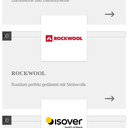
Dämmstoffe und Dämmsysteme
©
DEUTSCHE ROCKWOOL GmbH & Co. KG
ROCKWOOL
Rundum perfekt gedämmt mit Steinwolle
©
SAINT-GOBAIN ISOVER G+H AG