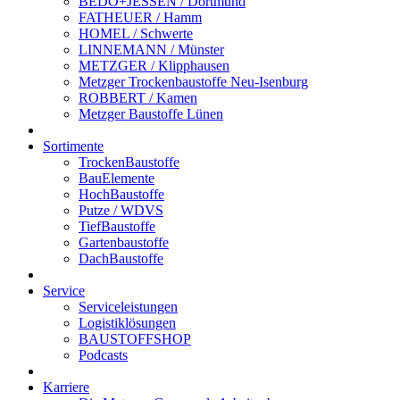
BEDO+JESSEN / Dortmund
FATHEUER / Hamm
HOMEL / Schwerte
LINNEMANN / Münster
METZGER / Klipphausen
Metzger Trockenbaustoffe Neu-Isenburg
ROBBERT / Kamen
Metzger Baustoffe Lünen
Sortimente
TrockenBaustoffe
BauElemente
HochBaustoffe
Putze / WDVS
TiefBaustoffe
Gartenbaustoffe
DachBaustoffe
Service
Serviceleistungen
Logistiklösungen
BAUSTOFFSHOP
Podcasts
Karriere